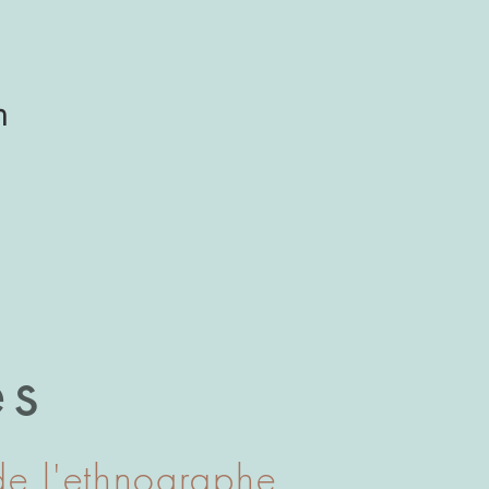
on
es
 de l'ethnographe