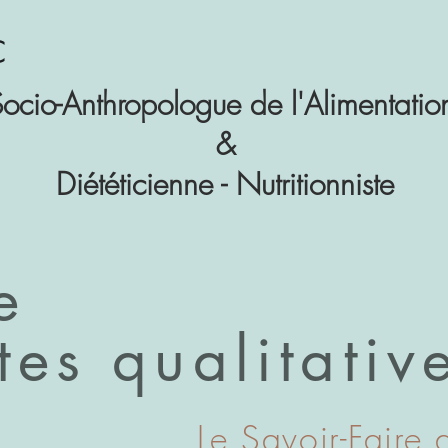
C
ocio-Anthropologue de l'Alimentati
&
Diététicienne - Nutritionniste
e
es qualitativ
Le Savoir-Faire