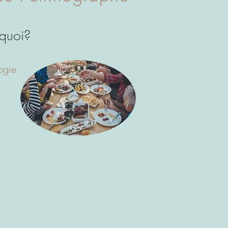
 quoi?
ogie